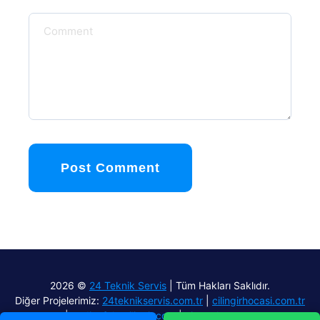
Post Comment
2026 ©
24 Teknik Servis
| Tüm Hakları Saklıdır.
Diğer Projelerimiz:
24teknikservis.com.tr
|
cilingirhocasi.com.tr
|
aydinefelercilingir.com
|
airmach.com.tr