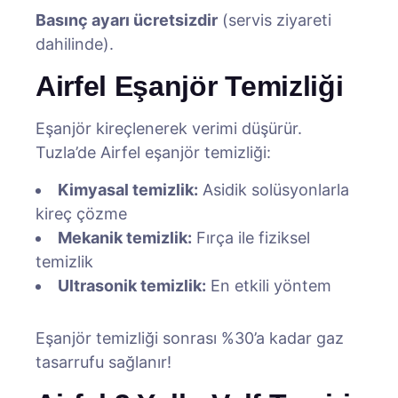
Basınç ayarı ücretsizdir
(servis ziyareti
dahilinde).
Airfel Eşanjör Temizliği
Eşanjör kireçlenerek verimi düşürür.
Tuzla’de Airfel eşanjör temizliği:
Kimyasal temizlik:
Asidik solüsyonlarla
kireç çözme
Mekanik temizlik:
Fırça ile fiziksel
temizlik
Ultrasonik temizlik:
En etkili yöntem
Eşanjör temizliği sonrası %30’a kadar gaz
tasarrufu sağlanır!