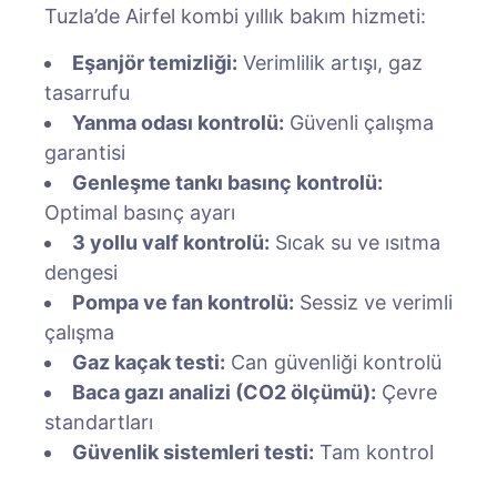
Tuzla’de Airfel kombi yıllık bakım hizmeti:
Eşanjör temizliği:
Verimlilik artışı, gaz
tasarrufu
Yanma odası kontrolü:
Güvenli çalışma
garantisi
Genleşme tankı basınç kontrolü:
Optimal basınç ayarı
3 yollu valf kontrolü:
Sıcak su ve ısıtma
dengesi
Pompa ve fan kontrolü:
Sessiz ve verimli
çalışma
Gaz kaçak testi:
Can güvenliği kontrolü
Baca gazı analizi (CO2 ölçümü):
Çevre
standartları
Güvenlik sistemleri testi:
Tam kontrol