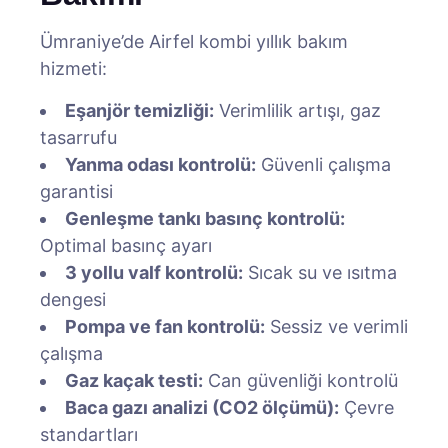
Ümraniye’de Airfel kombi yıllık bakım
hizmeti:
Eşanjör temizliği:
Verimlilik artışı, gaz
tasarrufu
Yanma odası kontrolü:
Güvenli çalışma
garantisi
Genleşme tankı basınç kontrolü:
Optimal basınç ayarı
3 yollu valf kontrolü:
Sıcak su ve ısıtma
dengesi
Pompa ve fan kontrolü:
Sessiz ve verimli
çalışma
Gaz kaçak testi:
Can güvenliği kontrolü
Baca gazı analizi (CO2 ölçümü):
Çevre
standartları