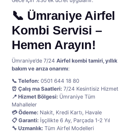
Gece için %30 ek ücret uygulanır.
📞 Ümraniye Airfel
Kombi Servisi –
Hemen Arayın!
Ümraniye’de 7/24
Airfel kombi tamiri, yıllık
bakım ve arıza onarımı
:
📞 Telefon:
0501 644 18 80
⏰ Çalış ma Saatleri:
7/24 Kesintisiz Hizmet
📍 Hizmet Bölgesi:
Ümraniye Tüm
Mahalleler
💳 Ödeme:
Nakit, Kredi Kartı, Havale
📋 Garanti:
İşçilikte 6 Ay, Parçada 1-2 Yıl
🔧 Uzmanlık:
Tüm Airfel Modelleri