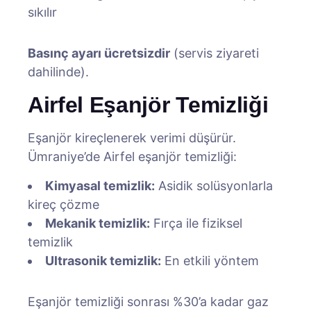
sıkılır
Basınç ayarı ücretsizdir
(servis ziyareti
dahilinde).
Airfel Eşanjör Temizliği
Eşanjör kireçlenerek verimi düşürür.
Ümraniye’de Airfel eşanjör temizliği:
Kimyasal temizlik:
Asidik solüsyonlarla
kireç çözme
Mekanik temizlik:
Fırça ile fiziksel
temizlik
Ultrasonik temizlik:
En etkili yöntem
Eşanjör temizliği sonrası %30’a kadar gaz