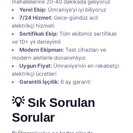
mahallelerine 20-40 dakikada geliyoruz
Yerel Ekip:
Ümraniye’yi iyi biliyoruz
7/24 Hizmet:
Gece-gündüz acil
elektrikçi hizmeti
Sertifikalı Ekip:
Tüm ekibimiz sertifikalı
ve 10+ yıl deneyimli
Modern Ekipman:
Test cihazları ve
modern aletlerle donanımlıyız
Uygun Fiyat:
Ümraniye’nin en rekabetçi
elektrikçi ücretleri
Garantili İşçilik:
6 ay garanti
💡 Sık Sorulan
Sorular