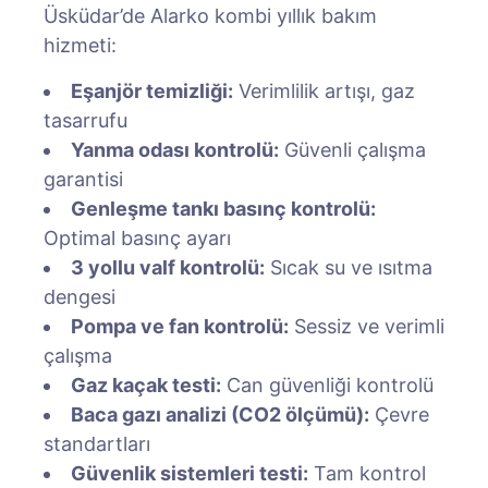
Üsküdar’de Alarko kombi yıllık bakım
hizmeti:
Eşanjör temizliği:
Verimlilik artışı, gaz
tasarrufu
Yanma odası kontrolü:
Güvenli çalışma
garantisi
Genleşme tankı basınç kontrolü:
Optimal basınç ayarı
3 yollu valf kontrolü:
Sıcak su ve ısıtma
dengesi
Pompa ve fan kontrolü:
Sessiz ve verimli
çalışma
Gaz kaçak testi:
Can güvenliği kontrolü
Baca gazı analizi (CO2 ölçümü):
Çevre
standartları
Güvenlik sistemleri testi:
Tam kontrol