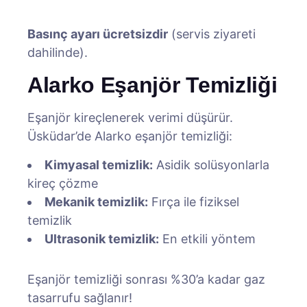
Basınç ayarı ücretsizdir
(servis ziyareti
dahilinde).
Alarko Eşanjör Temizliği
Eşanjör kireçlenerek verimi düşürür.
Üsküdar’de Alarko eşanjör temizliği:
Kimyasal temizlik:
Asidik solüsyonlarla
kireç çözme
Mekanik temizlik:
Fırça ile fiziksel
temizlik
Ultrasonik temizlik:
En etkili yöntem
Eşanjör temizliği sonrası %30’a kadar gaz
tasarrufu sağlanır!