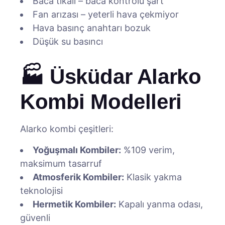
Baca tıkalı – baca kontrolü şart
Fan arızası – yeterli hava çekmiyor
Hava basınç anahtarı bozuk
Düşük su basıncı
🏭 Üsküdar Alarko
Kombi Modelleri
Alarko kombi çeşitleri:
Yoğuşmalı Kombiler:
%109 verim,
maksimum tasarruf
Atmosferik Kombiler:
Klasik yakma
teknolojisi
Hermetik Kombiler:
Kapalı yanma odası,
güvenli