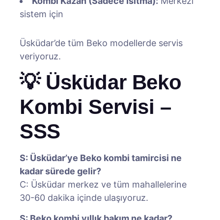
Kombi Kazan (Sadece Isıtma):
Merkezi
sistem için
Üsküdar’de tüm Beko modellerde servis
veriyoruz.
💡 Üsküdar Beko
Kombi Servisi –
SSS
S: Üsküdar’ye Beko kombi tamircisi ne
kadar sürede gelir?
C: Üsküdar merkez ve tüm mahallelerine
30-60 dakika içinde ulaşıyoruz.
S: Beko kombi yıllık bakım ne kadar?