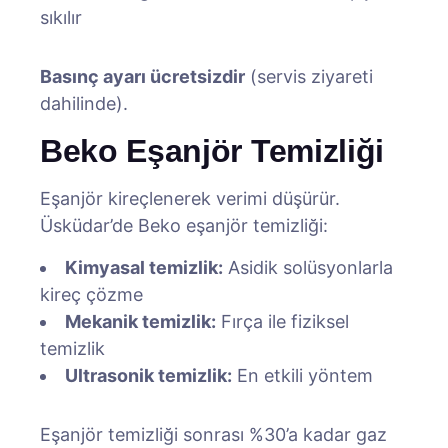
sıkılır
Basınç ayarı ücretsizdir
(servis ziyareti
dahilinde).
Beko Eşanjör Temizliği
Eşanjör kireçlenerek verimi düşürür.
Üsküdar’de Beko eşanjör temizliği:
Kimyasal temizlik:
Asidik solüsyonlarla
kireç çözme
Mekanik temizlik:
Fırça ile fiziksel
temizlik
Ultrasonik temizlik:
En etkili yöntem
Eşanjör temizliği sonrası %30’a kadar gaz