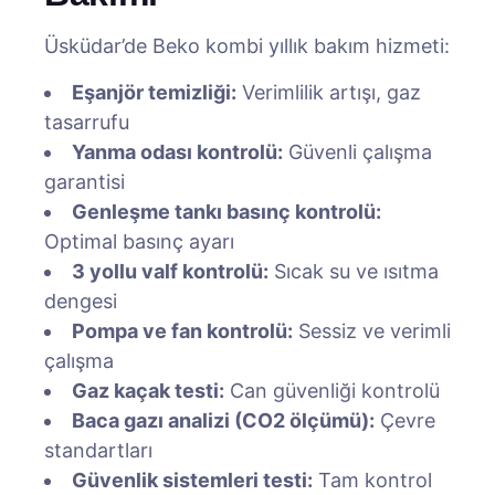
Üsküdar’de Beko kombi yıllık bakım hizmeti:
Eşanjör temizliği:
Verimlilik artışı, gaz
tasarrufu
Yanma odası kontrolü:
Güvenli çalışma
garantisi
Genleşme tankı basınç kontrolü:
Optimal basınç ayarı
3 yollu valf kontrolü:
Sıcak su ve ısıtma
dengesi
Pompa ve fan kontrolü:
Sessiz ve verimli
çalışma
Gaz kaçak testi:
Can güvenliği kontrolü
Baca gazı analizi (CO2 ölçümü):
Çevre
standartları
Güvenlik sistemleri testi:
Tam kontrol