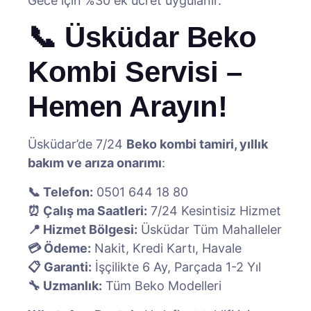
Gece için %30 ek ücret uygulanır.
📞 Üsküdar Beko
Kombi Servisi –
Hemen Arayın!
Üsküdar’de 7/24
Beko kombi tamiri, yıllık
bakım ve arıza onarımı
:
📞 Telefon:
0501 644 18 80
⏰ Çalış ma Saatleri:
7/24 Kesintisiz Hizmet
📍 Hizmet Bölgesi:
Üsküdar Tüm Mahalleler
💳 Ödeme:
Nakit, Kredi Kartı, Havale
📋 Garanti:
İşçilikte 6 Ay, Parçada 1-2 Yıl
🔧 Uzmanlık:
Tüm Beko Modelleri