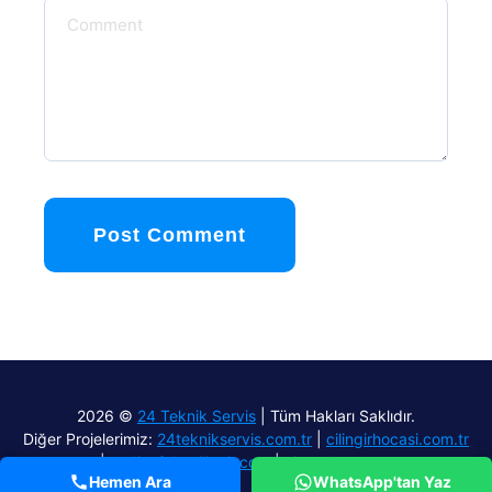
Post Comment
2026 ©
24 Teknik Servis
| Tüm Hakları Saklıdır.
Diğer Projelerimiz:
24teknikservis.com.tr
|
cilingirhocasi.com.tr
|
aydinefelercilingir.com
|
airmach.com.tr
Hemen Ara
WhatsApp'tan Yaz