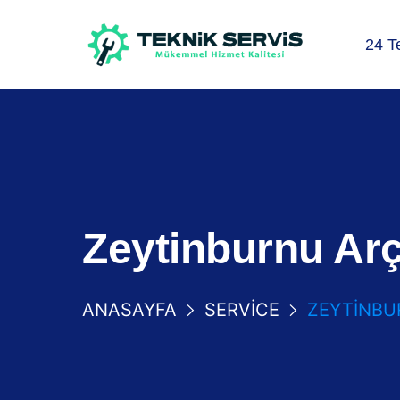
24 T
Zeytinburnu Arç
ANASAYFA
SERVICE
ZEYTINBU