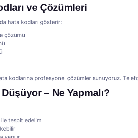
odları ve Çözümleri
a hata kodları gösterir:
ve çözümü
mü
ü
hata kodlarına profesyonel çözümler sunuyoruz. Telefo
ı Düşüyor – Ne Yapmalı?
ile tespit edelim
kebilir
 yapılır