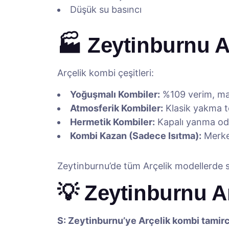
Düşük su basıncı
🏭 Zeytinburnu A
Arçelik kombi çeşitleri:
Yoğuşmalı Kombiler:
%109 verim, ma
Atmosferik Kombiler:
Klasik yakma te
Hermetik Kombiler:
Kapalı yanma oda
Kombi Kazan (Sadece Isıtma):
Merkez
Zeytinburnu’de tüm Arçelik modellerde s
💡 Zeytinburnu A
S: Zeytinburnu’ye Arçelik kombi tamirc