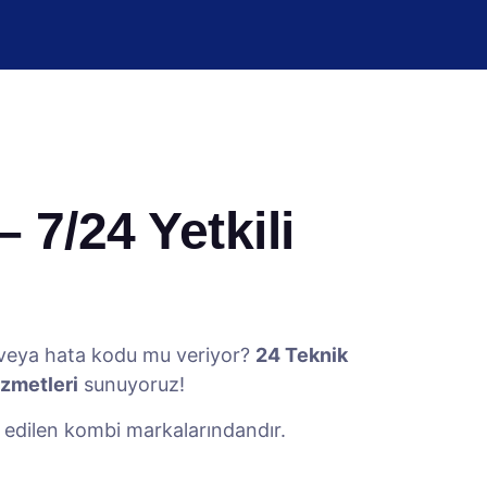
 7/24 Yetkili
r veya hata kodu mu veriyor?
24 Teknik
izmetleri
sunuyoruz!
h edilen kombi markalarındandır.