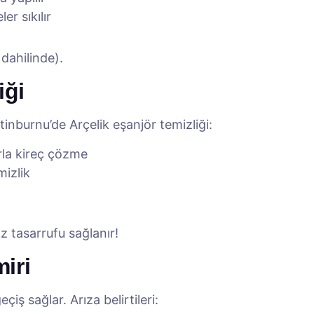
er sıkılır
 dahilinde).
iği
inburnu’de Arçelik eşanjör temizliği:
rla kireç çözme
mizlik
z tasarrufu sağlanır!
miri
eçiş sağlar. Arıza belirtileri: