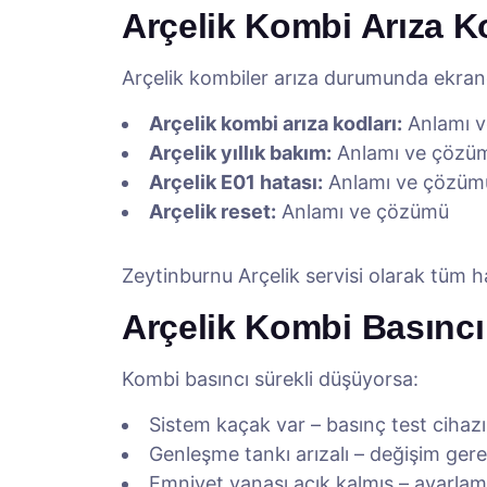
Arçelik Kombi Arıza K
Arçelik kombiler arıza durumunda ekrand
Arçelik kombi arıza kodları:
Anlamı 
Arçelik yıllık bakım:
Anlamı ve çözü
Arçelik E01 hatası:
Anlamı ve çözüm
Arçelik reset:
Anlamı ve çözümü
Zeytinburnu Arçelik servisi olarak tüm 
Arçelik Kombi Basınc
Kombi basıncı sürekli düşüyorsa:
Sistem kaçak var – basınç test cihazı 
Genleşme tankı arızalı – değişim gere
Emniyet vanası açık kalmış – ayarlama