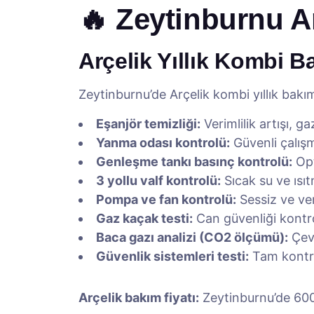
🔥 Zeytinburnu A
Arçelik Yıllık Kombi B
Zeytinburnu’de Arçelik kombi yıllık bakı
Eşanjör temizliği:
Verimlilik artışı, g
Yanma odası kontrolü:
Güvenli çalışm
Genleşme tankı basınç kontrolü:
Opt
3 yollu valf kontrolü:
Sıcak su ve ısı
Pompa ve fan kontrolü:
Sessiz ve ver
Gaz kaçak testi:
Can güvenliği kontr
Baca gazı analizi (CO2 ölçümü):
Çevr
Güvenlik sistemleri testi:
Tam kontr
Arçelik bakım fiyatı:
Zeytinburnu’de 600-