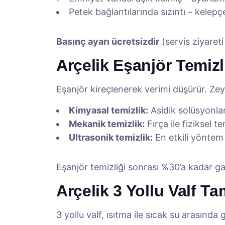
Petek bağlantılarında sızıntı – kelepçel
Basınç ayarı ücretsizdir
(servis ziyareti
Arçelik Eşanjör Temizl
Eşanjör kireçlenerek verimi düşürür. Zeyt
Kimyasal temizlik:
Asidik solüsyonla
Mekanik temizlik:
Fırça ile fiziksel te
Ultrasonik temizlik:
En etkili yöntem
Eşanjör temizliği sonrası %30’a kadar ga
Arçelik 3 Yollu Valf Ta
3 yollu valf, ısıtma ile sıcak su arasında g