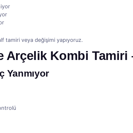
miyor
yor
or
alf tamiri veya değişimi yapıyoruz.
 Arçelik Kombi Tamiri 
iç Yanmıyor
ontrolü