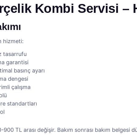
rçelik Kombi Servisi – 
akımı
m hizmeti:
az tasarrufu
a garantisi
imal basınç ayarı
tma dengesi
imli çalışma
olü
e standartları
ol
900 TL arası değişir. Bakım sonrası bakım belgesi dü