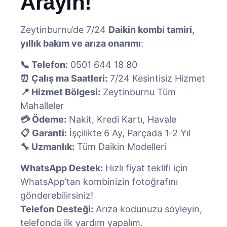
Arayın!
Zeytinburnu’de 7/24
Daikin kombi tamiri,
yıllık bakım ve arıza onarımı
:
📞 Telefon:
0501 644 18 80
⏰ Çalış ma Saatleri:
7/24 Kesintisiz Hizmet
📍 Hizmet Bölgesi:
Zeytinburnu Tüm
Mahalleler
💳 Ödeme:
Nakit, Kredi Kartı, Havale
📋 Garanti:
İşçilikte 6 Ay, Parçada 1-2 Yıl
🔧 Uzmanlık:
Tüm Daikin Modelleri
WhatsApp Destek:
Hızlı fiyat teklifi için
WhatsApp’tan kombinizin fotoğrafını
gönderebilirsiniz!
Telefon Desteği:
Arıza kodunuzu söyleyin,
telefonda ilk yardım yapalım.