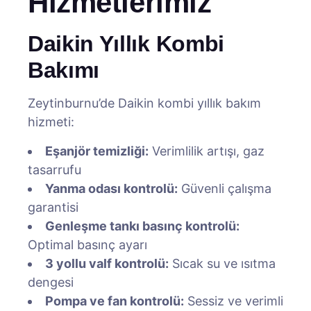
Hizmetlerimiz
Daikin Yıllık Kombi
Bakımı
Zeytinburnu’de Daikin kombi yıllık bakım
hizmeti:
Eşanjör temizliği:
Verimlilik artışı, gaz
tasarrufu
Yanma odası kontrolü:
Güvenli çalışma
garantisi
Genleşme tankı basınç kontrolü:
Optimal basınç ayarı
3 yollu valf kontrolü:
Sıcak su ve ısıtma
dengesi
Pompa ve fan kontrolü:
Sessiz ve verimli