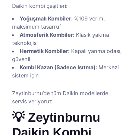
Daikin kombi çeşitleri:
Yoğuşmalı Kombiler:
%109 verim,
maksimum tasarruf
Atmosferik Kombiler:
Klasik yakma
teknolojisi
Hermetik Kombiler:
Kapalı yanma odası,
güvenli
Kombi Kazan (Sadece Isıtma):
Merkezi
sistem için
Zeytinburnu’de tüm Daikin modellerde
servis veriyoruz.
💡 Zeytinburnu
Daikin Kombi